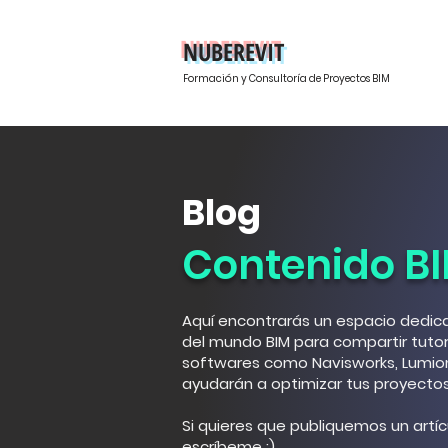
NUBEREVIT
Formación y Consultoría de Proyectos BIM
Blog
Contenido B
Aquí encontrarás un espacio dedica
del mundo BIM para compartir tutori
softwares como Navisworks, Lumion
ayudarán a optimizar tus proyectos
Si quieres que publiquemos un artíc
escríbeme ;)