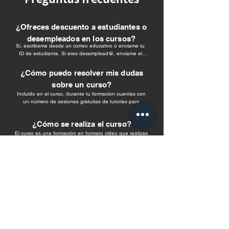
¿Ofreces descuento a estudiantes o
desempleados en los cursos?
Sí, escríbeme desde un correo educativo o envíame tu 
ID de estudiante. Si eres desemplead@, envíame el 
certificado para recibir un código del 10% de descuento.
¿Cómo puedo resolver mis dudas
sobre un curso?
Incluido en el curso, durante tu formación cuentas con 
un número de sesiones gratuitas de tutorías para 
resolver tus dudas.

Para solicitar la sesión, debes reservar una tutoría online 
¿Cómo se realiza el curso?
con un código que te llegará al correo electrónico.
El curso es una formación en formato video que realizas 
a tu ritmo. Tienes acceso a un campus virtual 24/7 
durante 9 meses.
¿Qué versión de Revit necesito para
seguir el curso?
Puedes seguir el curso en cualquiera de las versiones de 
Revit 2021 a 2025.

Cuentas de manera gratuita con sesiones de actualización 
¿Cómo descargo Revit?
de cada versión.
Los cursos no incluyen la licencia/descarga del software. 
Accede a https://accounts.autodesk.com para crear una 
cuenta y descargar Revit.