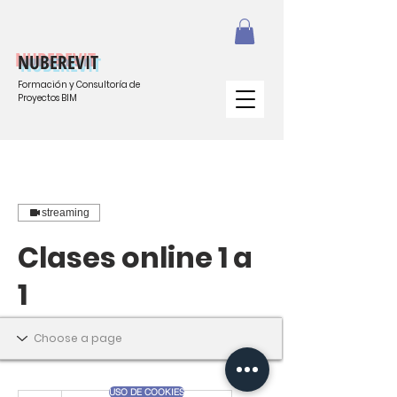
NUBEREVIT
Formación y Consultoría de
Proyectos BIM
streaming
Clases online 1 a
1
Reserva una sesión privada para
resolver tus dudas.
USO DE COOKIES
25