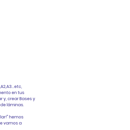
2,A3...etc, 
mento en tus 
y, crear Bases y 
de láminas.  
ar!" 
hem​os 
ue vamos a 