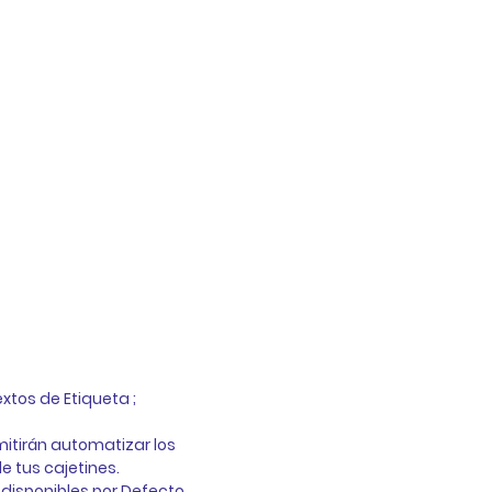
xtos de Etiqueta ; 
itirán automatizar los 
 tus cajetines. 
disponibles por Defecto 