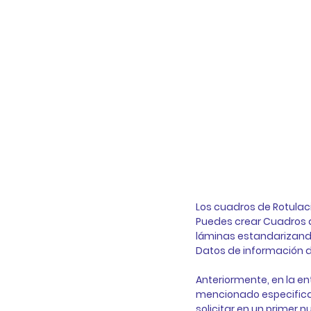
Los cuadros de Rotulaci
Puedes crear Cuadros de
láminas estandarizando
Datos de información de
Anteriormente, en la en
mencionado especificar
solicitar en un primer 