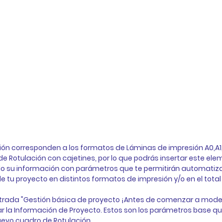
ón corresponden a los formatos de Láminas de impresión A0,A1,A
 Rotulación con cajetines, por lo que podrás insertar este ele
 su información con parámetros que te permitirán automatizar 
 tu proyecto en distintos formatos de impresión y/o en el total 
trada 
"Gestión básica de proyecto ¡Antes de comenzar a model
 la 
Información de Proyecto.
 Estos son los parámetros base q
nuevo cuadro de Rotulación. 