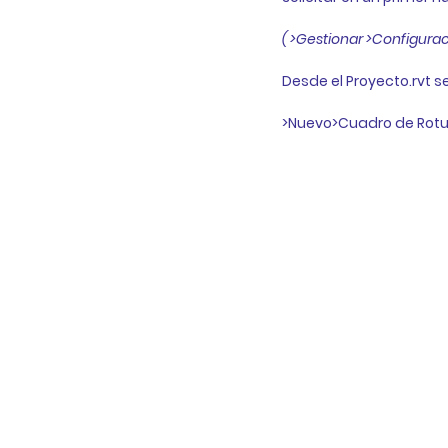
( >Gestionar >Configura
Desde el Proyecto.rvt s
>Nuevo>Cuadro de Rotula