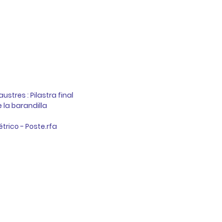
stres : Pilastra final 
 la barandilla
étrico - Poste.rfa