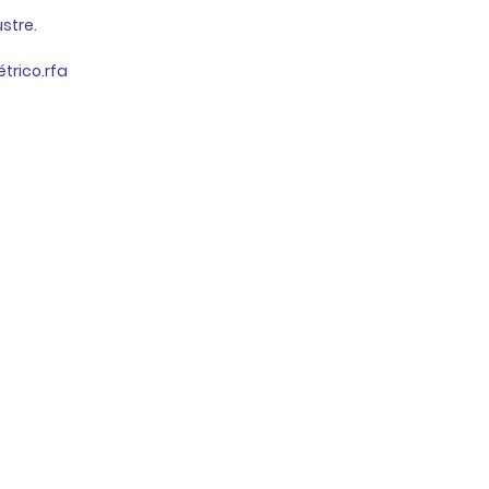
stre. 
trico.rfa 