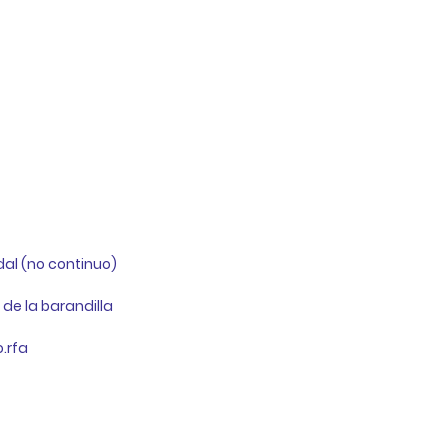
al (no continuo)  
de la barandilla
o.rfa