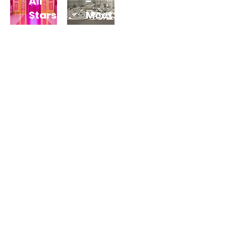
All
-
Stars
Meet
España
the
Queen