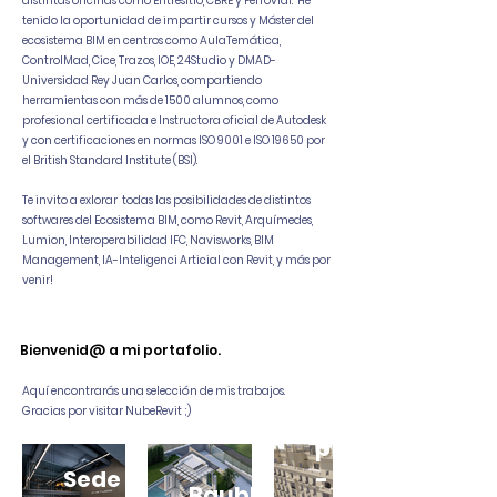
distintas oficinas como Entresitio, CBRE y Ferrovial. He
tenido la oportunidad de impartir cursos y Máster del
ecosistema BIM en centros como AulaTemática,
ControlMad, Cice, Trazos, IOE, 24Studio y DMAD-
Universidad Rey Juan Carlos, compartiendo
herramientas con más de 1500 alumnos, como
profesional certificada e Instructora oficial de Autodesk
y con certificaciones en normas ISO 9001 e ISO 19650 por
el British Standard Institute (BSI).
Te invito a exlorar todas las posibilidades de distintos
softwares del Ecosistema BIM, como Revit, Arquímedes,
Lumion, Interoperabilidad IFC, Navisworks, BIM
Management, IA-Inteligenci Articial con Revit, y más por
venir!
Bienvenid@ a mi portafolio.
Aquí encontrarás una selección de mis trabajos.
Proyecto
Gracias por visitar NubeRevit ;)
piloto
Sede
-
Baublock